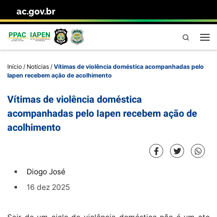
ac.gov.br
Skip to content
Pesquisa
Me
Início
/
Notícias
/
Vítimas de violência doméstica acompanhadas pelo
Iapen recebem ação de acolhimento
Vítimas de violência doméstica
acompanhadas pelo Iapen recebem ação de
acolhimento
Diogo José
16 dez 2025