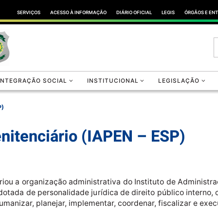
SERVIÇOS
ACESSO À INFORMAÇÃO
DIÁRIO OFICIAL
LEGIS
ÓRGÃOS E EN
INTEGRAÇÃO SOCIAL
INSTITUCIONAL
LEGISLAÇÃO
P)
enitenciário (IAPEN – ESP)
riou a organização administrativa do Instituto de Administr
otada de personalidade jurídica de direito público interno,
manizar, planejar, implementar, coordenar, fiscalizar e execut