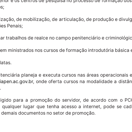
uperior e os centros de pesquisa no processo de formação dos
s;
bilização, de mobilização, de articulação, de produção e div
es Penais;
gar trabalhos de realce no campo penitenciário e criminológic
rem ministrados nos cursos de formação introdutória básica 
latas.
tenciária planeja e executa cursos nas áreas operacionais 
apen.ac.gov.br
, onde oferta cursos na modalidade a distâ
.
exigido para a promoção do servidor, de acordo com o PCC
 qualquer lugar que tenha acesso a internet, pode se cad
s demais documentos no setor de promoção.