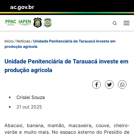
ac.gov.br
Skip to content
Pesquisa
Me
Início
/
Notícias
/
Unidade Penitenciária de Tarauacá investe em
produção agrícola
Unidade Penitenciária de Tarauacá investe em
produção agrícola
Crislei Souza
21 out 2025
Abacaxi, banana, mamão, macaxeira, couve, cheiro-
verde e muito mais. No espaço externo do Presídio de