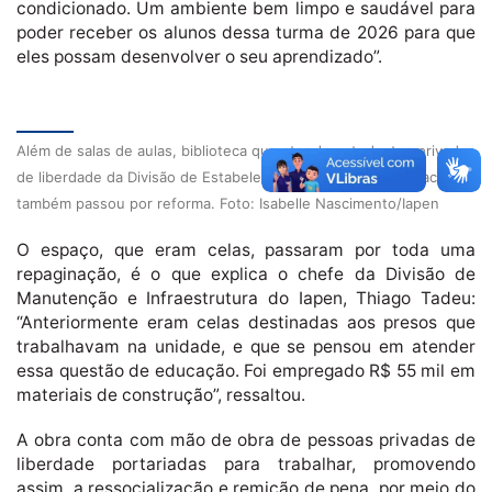
condicionado. Um ambiente bem limpo e saudável para
poder receber os alunos dessa turma de 2026 para que
eles possam desenvolver o seu aprendizado”.
Além de salas de aulas, biblioteca que atende estudantes privados
de liberdade da Divisão de Estabelecimento Penal de Tarauacá
também passou por reforma. Foto: Isabelle Nascimento/Iapen
O espaço, que eram celas, passaram por toda uma
repaginação, é o que explica o chefe da Divisão de
Manutenção e Infraestrutura do Iapen, Thiago Tadeu:
“Anteriormente eram celas destinadas aos presos que
trabalhavam na unidade, e que se pensou em atender
essa questão de educação. Foi empregado R$ 55 mil em
materiais de construção”, ressaltou.
A obra conta com mão de obra de pessoas privadas de
liberdade portariadas para trabalhar, promovendo
assim, a ressocialização e remição de pena, por meio do