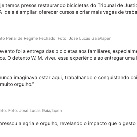
je temos presos restaurando bicicletas do Tribunal de Justiç
 A ideia é ampliar, oferecer cursos e criar mais vagas de trab
ento Penal de Regime Fechado. Foto: José Lucas Gaia/Iapen
nto foi a entrega das bicicletas aos familiares, especial
hos. O detento W. M. viveu essa experiência ao entregar uma b
nunca imaginava estar aqui, trabalhando e conquistando co
 muito orgulho.”
eto. Foto: José Lucas Gaia/Iapen
expressou alegria e orgulho, revelando o impacto que o gesto