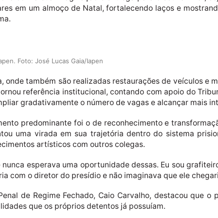
ares em um almoço de Natal, fortalecendo laços e mostrand
ma.
Iapen. Foto: José Lucas Gaia/Iapen
a, onde também são realizadas restaurações de veículos e mo
tornou referência institucional, contando com apoio do Tribu
mpliar gradativamente o número de vagas e alcançar mais in
imento predominante foi o de reconhecimento e transformação
entou uma virada em sua trajetória dentro do sistema prisi
imentos artísticos com outros colegas.
e nunca esperava uma oportunidade dessas. Eu sou grafiteiro
ria com o diretor do presídio e não imaginava que ele chegari
Penal de Regime Fechado, Caio Carvalho, destacou que o proj
ilidades que os próprios detentos já possuíam.