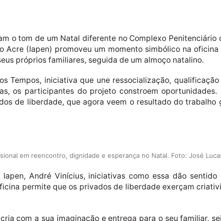
am o tom de um Natal diferente no Complexo Penitenciário d
 do Acre (Iapen) promoveu um momento simbólico na oficina 
eus próprios familiares, seguida de um almoço natalino.
s Tempos, iniciativa que une ressocialização, qualificação 
etas, os participantes do projeto constroem oportunidade
ados de liberdade, que agora veem o resultado do trabalh
sional em reencontro, dignidade e esperança no Natal. Foto: José Luca
 Iapen, André Vinícius, iniciativas como essa dão sentido
ficina permite que os privados de liberdade exerçam criati
 cria com a sua imaginação e entrega para o seu familiar, s