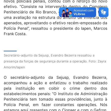
novos policiais penais, contou com o reforço do novo
efetivo. “Consiste na intervenção dentro do Complexo
Penitenciário de Rio Branco, com a finalidade de fazer
uma avaliação na estrutura do âmbito de vivência dos
apenados, aproveitando o efetivo recém-empossado da
Polícia Penal”, ressaltou o presidente do Iapen, Marcos
Frank Costa.
Secretário-adjunto da Sejusp, Evandro Bezerra ressaltou a
presença da forças de segurança durante a operação. Foto: Zayra
Amorim/Iapen
O secretário-adjunto da Sejusp, Evandro Bezerra,
acompanhou a ação e enfatizou o trabalho realizado
pela instituição em coibir o crime dentro dos
estabelecimentos penais: “O Instituto de Administração
Penitenciária tem tomado essas providências, junto à
Polícia Penal, em fazer constantes operações. Nós
estamos aqui presentes com o Ciopaer e com o Gefron,