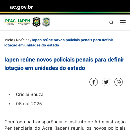
ac.gov.br
Skip to content
Pesquisa
Me
Início
/
Notícias
/
Iapen reúne novos policiais penais para definir
lotação em unidades do estado
Iapen reúne novos policiais penais para definir
lotação em unidades do estado
Crislei Souza
06 out 2025
Com foco na transparência, o Instituto de Administração
Penitenciária do Acre (Iapen) reuniu os novos policiais