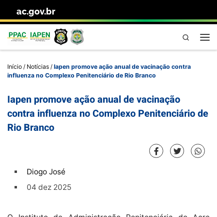
ac.gov.br
Skip to content
Pesquisa
Me
Início
/
Notícias
/
Iapen promove ação anual de vacinação contra
influenza no Complexo Penitenciário de Rio Branco
Iapen promove ação anual de vacinação
contra influenza no Complexo Penitenciário de
Rio Branco
Diogo José
04 dez 2025