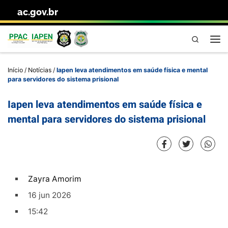
ac.gov.br
Skip to content
Pesquisa
Me
Início
/
Notícias
/
Iapen leva atendimentos em saúde física e mental
para servidores do sistema prisional
Iapen leva atendimentos em saúde física e
mental para servidores do sistema prisional
Zayra Amorim
16 jun 2026
15:42