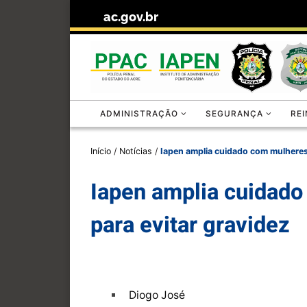
ac.gov.br
Skip to content
ADMINISTRAÇÃO
SEGURANÇA
RE
Início
/
Notícias
/
Iapen amplia cuidado com mulheres 
Iapen amplia cuidado
para evitar gravidez
Diogo José