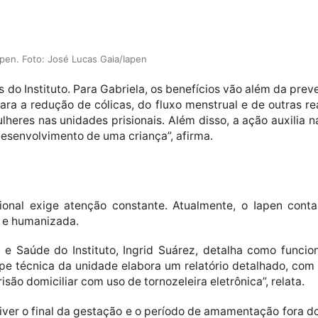
apen. Foto: José Lucas Gaia/Iapen
do Instituto. Para Gabriela, os benefícios vão além da prev
para a redução de cólicas, do fluxo menstrual e de outras r
lheres nas unidades prisionais. Além disso, a ação auxilia
senvolvimento de uma criança”, afirma.
sional exige atenção constante. Atualmente, o Iapen cont
a e humanizada.
e Saúde do Instituto, Ingrid Suárez, detalha como funci
e técnica da unidade elabora um relatório detalhado, com av
isão domiciliar com uso de tornozeleira eletrônica”, relata.
viver o final da gestação e o período de amamentação fora d