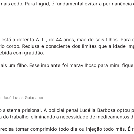
 mais cedo. Para Ingrid, é fundamental evitar a permanência
está a detenta A. L., de 44 anos, mãe de seis filhos. Para
rio corpo. Reclusa e consciente dos limites que a idade i
ecebida com gratidão.
is um filho. Esse implante foi maravilhoso para mim, fique
o: José Lucas Gaia/Iapen
istema prisional. A policial penal Lucélia Barbosa optou 
ensa do trabalho, eliminando a necessidade de medicamentos d
recisa tomar comprimido todo dia ou injeção todo mês. É rá