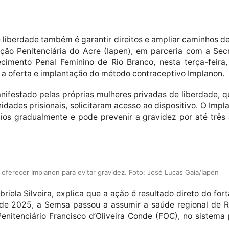
liberdade também é garantir direitos e ampliar caminhos de
ação Penitenciária do Acre (Iapen), em parceria com a Se
ecimento Penal Feminino de Rio Branco, nesta terça-feir
 a oferta e implantação do método contraceptivo Implanon.
 manifestado pelas próprias mulheres privadas de liberdade
ades prisionais, solicitaram acesso ao dispositivo. O Impl
nios gradualmente e pode prevenir a gravidez por até três
oferecer Implanon para evitar gravidez. Foto: José Lucas Gaia/Iapen
iela Silveira, explica que a ação é resultado direto do for
de 2025, a Semsa passou a assumir a saúde regional de Ri
tenciário Francisco d’Oliveira Conde (FOC), no sistema pr