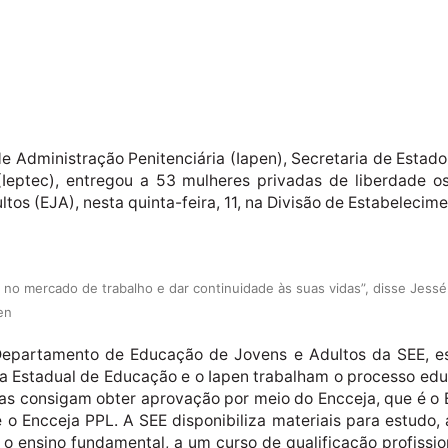
de Administração Penitenciária (Iapen), Secretaria de Estado
Ieptec), entregou a 53 mulheres privadas de liberdade os 
os (EJA), nesta quinta-feira, 11, na Divisão de Estabelecim
sar no mercado de trabalho e dar continuidade às suas vidas”, disse Je
en
epartamento de Educação de Jovens e Adultos da SEE, es
ia Estadual de Educação e o Iapen trabalham o processo educ
as consigam obter aprovação por meio do Encceja, que é o
é o Encceja PPL. A SEE disponibiliza materiais para estudo,
o ensino fundamental, a um curso de qualificação profissio