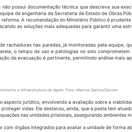
a não possui documentação técnica que descreva sua execu
equipe de engenharia da Secretaria de Estado de Obras Públ
e reforma. A recomendação do Ministério Público é prudente 
scando as soluções mais adequadas para garantir uma est
de rachaduras nas paredes, já monitoradas pela equipe, 
e areia, o tempo de uso e patologias no solo comprometem
dação de evacuação é pertinente, permitindo análise mais ap
vimento e Infraestrutura do Iapen. Foto: Marcos Santos/Secom
do aspecto jurídico, envolvendo a avaliação sobre a viabili
 proteger vidas. Ele destacou, ainda, que a pasta tem atuad
quações nas unidades prisionais, assegurando ambientes ma
 com órgãos integrados para avaliar a unidade de forma abr