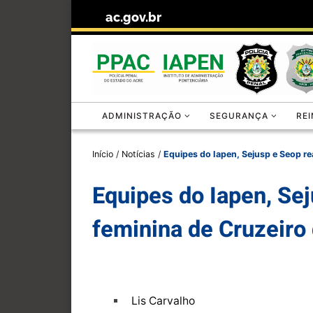
ac.gov.br
Skip to content
ADMINISTRAÇÃO
SEGURANÇA
RE
Início
/
Notícias
/
Equipes do Iapen, Sejusp e Seop rea
Equipes do Iapen, Sej
feminina de Cruzeiro 
Lis Carvalho