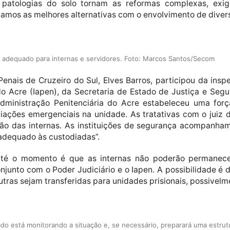
 patologias do solo tornam as reformas complexas, exig
camos as melhores alternativas com o envolvimento de diversos
 e adequado para internas e servidores. Foto: Marcos Santos/Secom
enais de Cruzeiro do Sul, Elves Barros, participou da insp
 do Acre (Iapen), da Secretaria de Estado de Justiça e Segu
Administração Penitenciária do Acre estabeleceu uma for
aliações emergenciais na unidade. As tratativas com o ju
ão das internas. As instituições de segurança acompanha
adequado às custodiadas”.
té o momento é que as internas não poderão permanecer
njunto com o Poder Judiciário e o Iapen. A possibilidade é 
tras sejam transferidas para unidades prisionais, possivelm
do está monitorando a situação e, se necessário, preparará uma estrutu