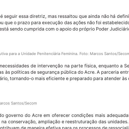
a é seguir essa diretriz, mas ressaltou que ainda não há def
ou que o prazo para execução das ações não foi estabelecid
 está sendo cumprida com o apoio do próprio Poder Judiciári
tiva para a Unidade Penitenciária Feminina. Foto: Marcos Santos/Seco
 necessidades de intervenção na parte física, enquanto a 
 às políticas de segurança pública do Acre. A parceria ent
ário, tornando-o mais eficiente e preparado para atender à
 Marcos Santos/Secom
o governo do Acre em oferecer condições mais adequadas 
o na conservação, ampliação e reestruturação das unidades. 
ntribuam de maneira efetiva para os processos de ressocial