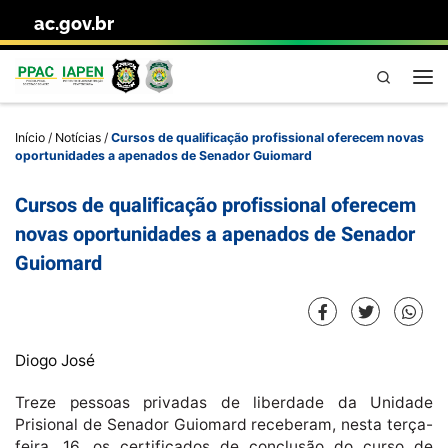
ac.gov.br
Skip to content
Pesquisa
Me
Início
/
Notícias
/
Cursos de qualificação profissional oferecem novas
oportunidades a apenados de Senador Guiomard
Cursos de qualificação profissional oferecem
novas oportunidades a apenados de Senador
Guiomard
Diogo José
Treze pessoas privadas de liberdade da Unidade
Prisional de Senador Guiomard receberam, nesta terça-
feira, 16, os certificados de conclusão do curso de