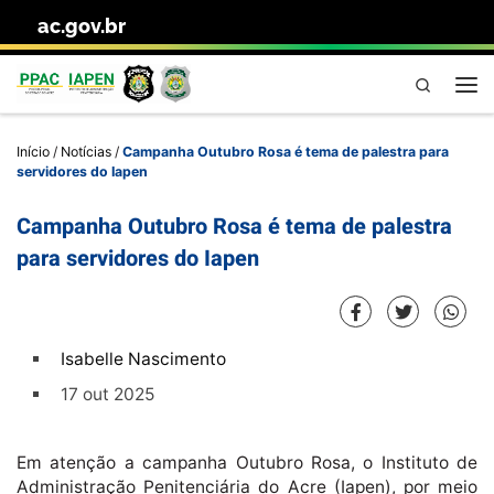
ac.gov.br
Skip to content
Pesquisa
Me
Início
/
Notícias
/
Campanha Outubro Rosa é tema de palestra para
servidores do Iapen
Campanha Outubro Rosa é tema de palestra
para servidores do Iapen
Isabelle Nascimento
17 out 2025
Em atenção a campanha Outubro Rosa, o Instituto de
Administração Penitenciária do Acre (Iapen), por meio