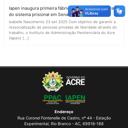
Iapen inaugura primeira fábrica de blocos de concreto
do sistema prisional em Sena Madureira
Isabelle Nascimento 23 set 2025 Com objetivo de garantir a
ressocialização de pessoas privadas de liberdade através do
trabalho, o Instituto de Administração Penitenciária do Acre
(Iapen) [...]
Endereço
Rua Coronel Fontenelle de Castro, nº 44 - Estação
Experimental, Rio Branco - AC, 69918-188