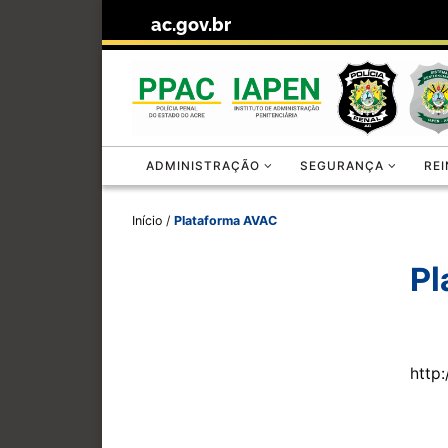
ac.gov.br
Skip to content
ADMINISTRAÇÃO
SEGURANÇA
RE
Início
/
Plataforma AVAC
Pl
http: