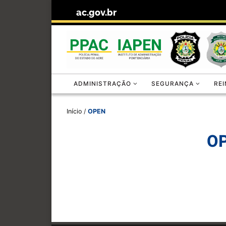
ac.gov.br
Skip to content
ADMINISTRAÇÃO
SEGURANÇA
RE
Início
/
OPEN
O