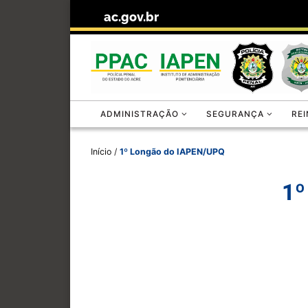
ac.gov.br
Skip to content
ADMINISTRAÇÃO
SEGURANÇA
RE
Início
/
1º Longão do IAPEN/UPQ
1º