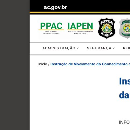
ac.gov.br
Skip to content
ADMINISTRAÇÃO
SEGURANÇA
RE
Início
/
Instrução de Nivelamento do Conhecimento de
In
da
INF