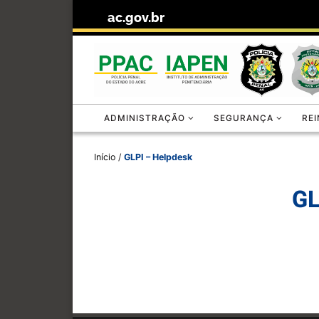
ac.gov.br
Skip to content
ADMINISTRAÇÃO
SEGURANÇA
RE
Início
/
GLPI – Helpdesk
GL