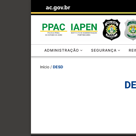
ac.gov.br
Skip to content
ADMINISTRAÇÃO
SEGURANÇA
RE
Início
/
DESD
D