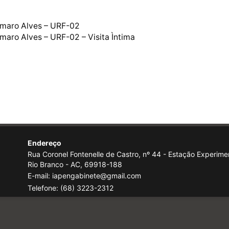
Amaro Alves – URF-02
aro Alves – URF-02 – Visita Ìntima
Endereço
Rua Coronel Fontenelle de Castro, nº 44 - Estação Experimen
Rio Branco - AC, 69918-188
E-mail: iapengabinete@gmail.com
Telefone:
(68) 3223-2312