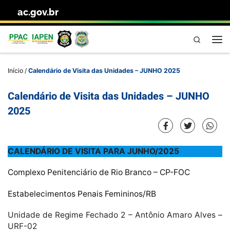
ac.gov.br
Skip to content
Pesquisa
Me
Início
/
Calendário de Visita das Unidades – JUNHO 2025
Calendário de Visita das Unidades – JUNHO
2025
CALENDÁRIO DE VISITA PARA JUNHO/2025
Complexo Penitenciário de Rio Branco – CP-FOC
Estabelecimentos Penais Femininos/RB
Unidade de Regime Fechado 2 – Antônio Amaro Alves –
URF-02