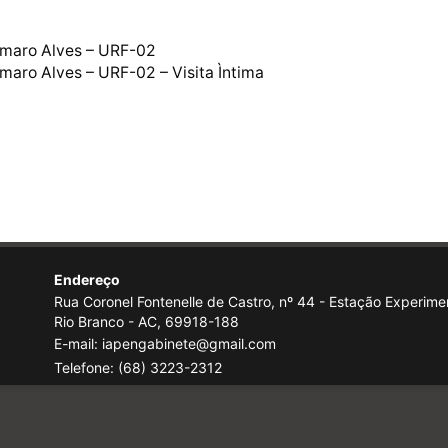
Amaro Alves – URF-02
aro Alves – URF-02 – Visita Ìntima
Endereço
Rua Coronel Fontenelle de Castro, nº 44 - Estação Experimen
Rio Branco - AC, 69918-188
E-mail: iapengabinete@gmail.com
Telefone:
(68) 3223-2312