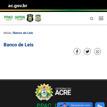
ac.gov.br
Skip to content
Pesquisa
Me
Início
/
Banco de Leis
Banco de Leis