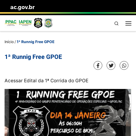
ac.gov.br
Skip to content
Pesquisa
Me
Início
/
1ª Runnig Free GPOE
1ª Runnig Free GPOE
Acessar Edital da 1ª Corrida do GPOE